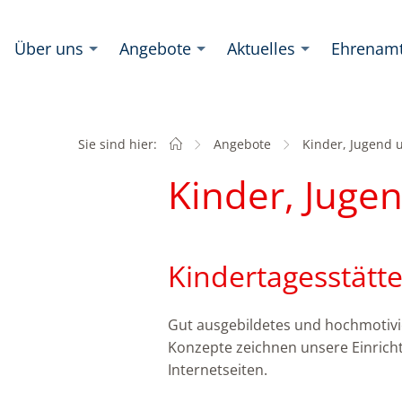
Über uns
Angebote
Aktuelles
Ehrenam
Sie sind hier:
Startseite
Angebote
Aktuell:
Kinder, Jugend 
Kinder, Juge
Kindertagesstätt
Gut ausgebildetes und hochmotivi
Konzepte zeichnen unsere Einricht
Internetseiten.