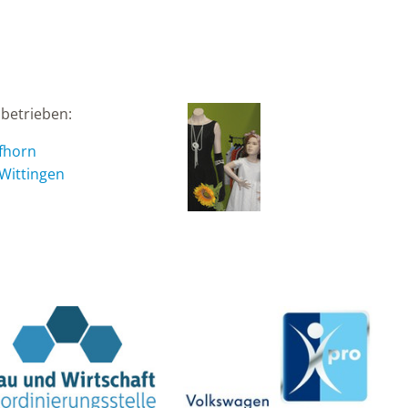
betrieben:
ifhorn
 Wittingen