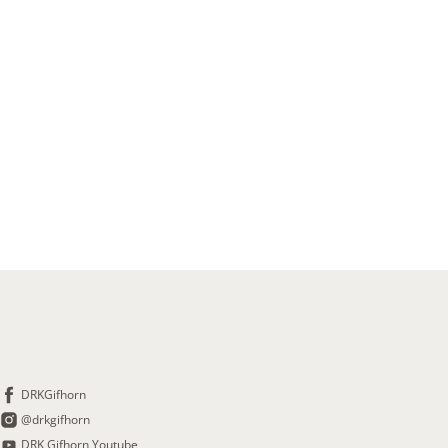
DRKGifhorn
@drkgifhorn
DRK Gifhorn Youtube