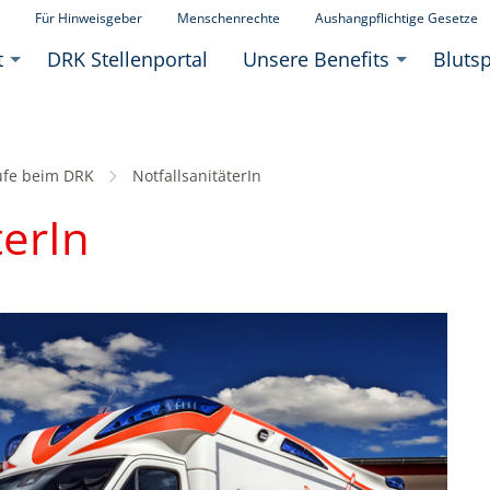
Für Hinweisgeber
Menschenrechte
Aushangpflichtige Gesetze
t
DRK Stellenportal
Unsere Benefits
Bluts
ufe beim DRK
Aktuell:
NotfallsanitäterIn
terIn