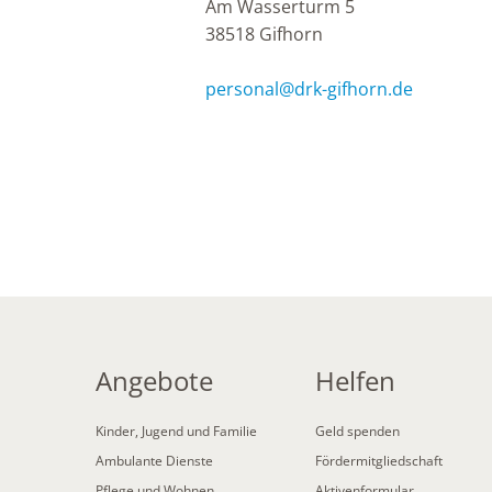
Am Wasserturm 5
38518 Gifhorn
personal
@
drk-gifhorn.de
Angebote
Helfen
Kinder, Jugend und Familie
Geld spenden
Ambulante Dienste
Fördermitgliedschaft
Pflege und Wohnen
Aktivenformular