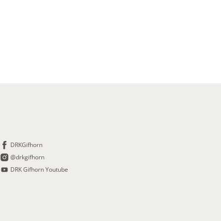
DRKGifhorn
@drkgifhorn
DRK Gifhorn Youtube