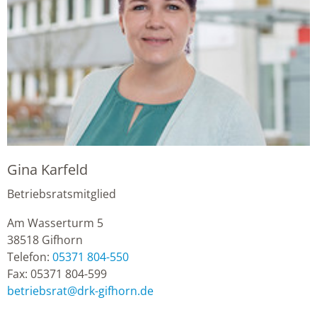
Gina Karfeld
Betriebsratsmitglied
Am Wasserturm 5
38518
Gifhorn
Telefon:
05371 804-550
Fax:
05371 804-599
betriebsrat
@
drk-gifhorn.de