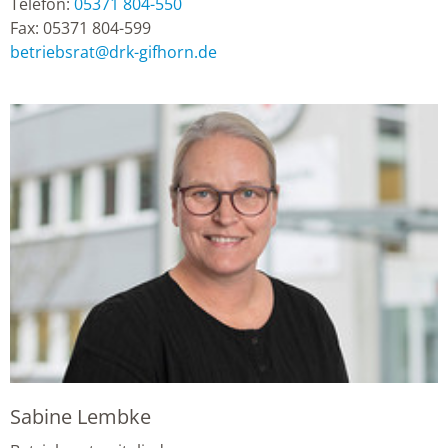
Telefon:
05371 804-550
Fax:
05371 804-599
betriebsrat
@
drk-gifhorn.de
Sabine Lembke