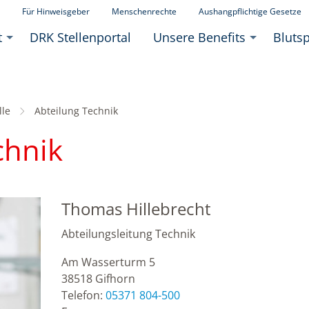
Für Hinweisgeber
Menschenrechte
Aushangpflichtige Gesetze
t
DRK Stellenportal
Unsere Benefits
Bluts
lle
Aktuell:
Abteilung Technik
chnik
Thomas Hillebrecht
Abteilungsleitung Technik
Am Wasserturm 5
38518
Gifhorn
Telefon:
05371 804-500