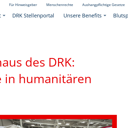
Für Hinweisgeber
Menschenrechte
Aushangpflichtige Gesetze
t
DRK Stellenportal
Unsere Benefits
Bluts
haus des DRK:
e in humanitären