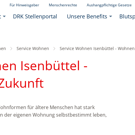
Für Hinweisgeber
Menschenrechte
Aushangpflichtige Gesetze
t
DRK Stellenportal
Unsere Benefits
Bluts
nen
Service Wohnen
Aktuell:
Service Wohnen Isenbüttel - Wohnen
en Isenbüttel -
Zukunft
Wohnformen für ältere Menschen hat stark
n der eigenen Wohnung selbstbestimmt leben,